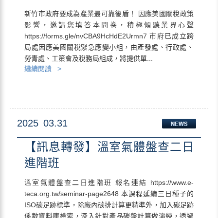
新竹市政府要成為產業最可靠後盾！ 因應美國關稅政策
影響，邀請您填答本問卷，積極傾聽業界心聲
https://forms.gle/nvCBA9HcHdE2Urmn7 市府已成立跨
局處因應美國關稅緊急應變小組，由產發處、行政處、
勞青處、工策會及稅務局組成，將提供單...
繼續閱讀 >
2025
03.31
【訊息轉發】溫室氣體盤查二日
進階班
溫室氣體盤查二日進階班 報名連結 https://www.e-
teca.org.tw/seminar-page2648 本課程延續三日種子的
ISO碳足跡標準，除廠內碳排計算更精準外，加入碳足跡
係數資料庫檢索，深入針對產品碳盤計算做演練，透過