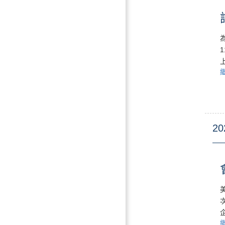
20
美
企