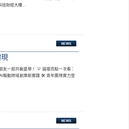
科技財經大樓...
體現
年朋友一起共襄盛舉！ 💡 論壇亮點一次看：
I驅動跨域創業新實踐 🛠️ 青年團隊實力登