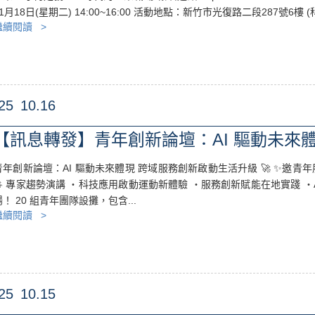
11月18日(星期二) 14:00~16:00 活動地點：新竹市光復路二段287號6樓 (
繼續閱讀 >
25
10.16
【訊息轉發】青年創新論壇：AI 驅動未來
青年創新論壇：AI 驅動未來體現 跨域服務創新啟動生活升級 🚀 ✨邀青
🎤 專家趨勢演講 ・科技應用啟動運動新體驗 ・服務創新賦能在地實踐 ・A
場！ 20 組青年團隊設攤，包含...
繼續閱讀 >
25
10.15