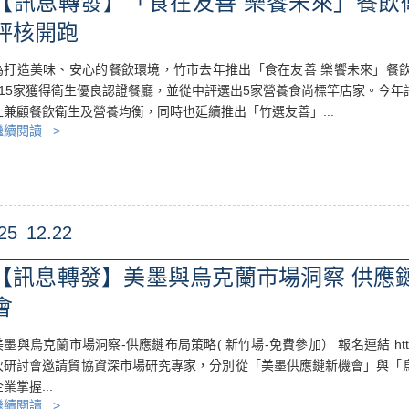
【訊息轉發】「食在友善 樂饗未來」餐飲
評核開跑
為打造美味、安心的餐飲環境，竹市去年推出「食在友善 樂饗未來」餐
115家獲得衛生優良認證餐廳，並從中評選出5家營養食尚標竿店家。今
上兼顧餐飲衛生及營養均衡，同時也延續推出「竹選友善」...
繼續閱讀 >
25
12.22
【訊息轉發】美墨與烏克蘭市場洞察 供應
會
墨與烏克蘭市場洞察-供應鏈布局策略( 新竹場-免費參加） 報名連結 https://even
次研討會邀請貿協資深市場研究專家，分別從「美墨供應鏈新機會」與「
業掌握...
繼續閱讀 >