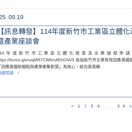
25
09.19
【訊息轉發】114年度新竹市工業區立體
暨產業座談會
114年度新竹市工業區立體化政策及企業總部申
https://forms.gle/uajMR7CW8mAEhGNV9 為協助竹市企業
「因應美國新關稅與產業衝擊對策」為核心，結合政策解...
繼續閱讀 >
<
1
2
3
4
...
34