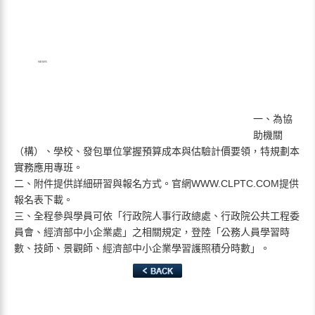
2017
03.15
NEWS
資訊廣宣~~三月份舉辦「綠美化景
觀工程–預算成本與估驗計價應用
專班」
一、為協
助機關
（構）、學校、發包單位掌握預算成本與估驗計價要領，特規劃本
實務應用專班。
二、附件提供詳細研習與報名方式。官網WWW.CLPTC.COM提供
報名表下載。
三、全程參與學員可依「行政院人事行政總處、行政院公共工程委
員會、經濟部中小企業處」之相關規定，登陸「公務人員學習時
數、技師、景觀師、經濟部中小企業學習護照積分時數」。