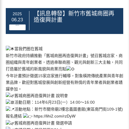
【訊息轉發】新竹市舊城商圈再
2025
造復興計畫
06.23
NEWS
當我們圈在舊城
新竹市政府持續推動「舊城商圈再造復興計畫」號召舊城店家、商
圈組織與青年創業者，透過串聯商圈、觀光與創新三大主軸，共同
打造屬於舊城的新風貌與商業亮點
今年計畫預計徵選15家店家進行輔導，對象橫跨傳統產業與青年創
業品牌，歡迎對舊城發展與創新經營有熱情的青年業者與創業者踴
躍參加。
舊城商圈再造復興計畫 說明會
活動日期：114年6月23日(一）14:00～16:00
活動地點：新竹市關帝廟2樓忠義圖書館(東區南門街109-1號)
報名連結
https://lihi2.com/rzDyW
舊城商圈再造復興計畫 徵選申請