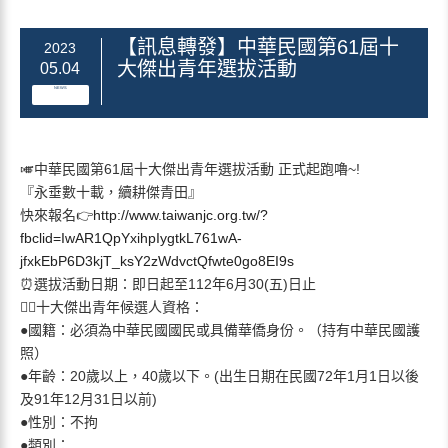
【訊息轉發】中華民國第61屆十
2023
大傑出青年選拔活動
05.04
NEWS
🎺中華民國第61屆十大傑出青年選拔活動 正式起跑嚕~!
『永垂數十載，續耕傑青田』
快來報名👉
http://www.taiwanjc.org.tw/?
fbclid=IwAR1QpYxihpIygtkL761wA-
jfxkEbP6D3kjT_ksY2zWdvctQfwte0go8EI9s
⏰選拔活動日期：即日起至112年6月30(五)日止
🙋‍♂️十大傑出青年候選人資格：
●國籍：必須為中華民國國民或具備華僑身份。（持有中華民國護
照）
●年齡：20歲以上，40歲以下。(出生日期在民國72年1月1日以後
及91年12月31日以前)
●性別：不拘
●類別：