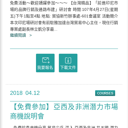
免費活動～歡迎踴躍參加～～～ 【台灣精品】「前進印尼市
場的品牌行銷及通路布建」研討會 時間:107年4月27日(星期
五)下午1點至4點 地點: 貿協新竹辦事處-601會議室 活動簡介
本次印尼場研討會有前駐雅加達台灣貿易中心主任，現任行銷
專案處副長林立凱分享最...
繼續閱讀 >
我要報名
下載文件
2018
04.12
【免費參加】亞西及非洲潛力市場
商機說明會
– 免費珍貴商機分享 貿易尖兵 深入 亞西及非洲 共五國 潛力