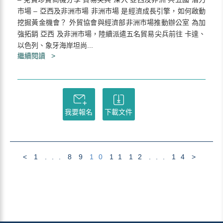
市場 – 亞西及非洲市場 非洲市場 是經濟成長引擎，如何啟動
挖掘黃金機會？ 外貿協會與經濟部非洲市場推動辦公室 為加
強拓銷 亞西 及非洲市場，陸續派遣五名貿易尖兵前往 卡達、
以色列、象牙海岸坦尚...
繼續閱讀 >
我要報名
下載文件
<
1
...
8
9
10
11
12
...
14
>