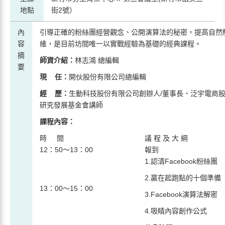
地點
街2號）
內
引導正確的粉絲團經營觀念、公開演算法的秘密，提高自然
容
維，是目前坊間唯一以實戰經驗為基礎的經典課程。
摘
師資介紹：
林志鴻 總編輯
要
現 任
：
開伙股份有限公司總編輯
經 歷：
生動科技股份有限公司創辦人/董事長、泛宇電商股
研究發展基金會講師
課程內容：
時 間
議 程 及 大 綱
12：50～13：00
報到
1.認清Facebook粉絲團
2.贏在起跑點的十個準備
13：00～15：00
3.Facebook演算法解密
4.吸睛內容創作公式