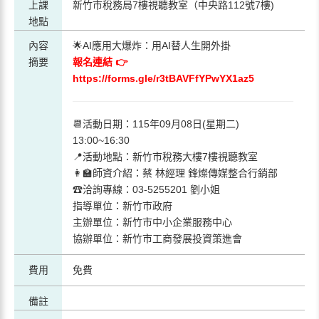
上課
新竹市稅務局7樓視聽教室（中央路112號7樓)
地點
內容
🌟AI應用大爆炸：用AI替人生開外掛
摘要
報名連結 👉
https://forms.gle/r3tBAVFfYPwYX1az5
📆活動日期：115年09月08日(星期二)
13:00~16:30
📍活動地點：新竹市稅務大樓7樓視聽教室
👩‍🏫師資介紹：蔡 林經理 鋒燦傳媒整合行銷部
☎洽詢專線：03-5255201 劉小姐
指導單位：新竹市政府
主辦單位：新竹市中小企業服務中心
協辦單位：新竹市工商發展投資策進會
費用
免費
備註