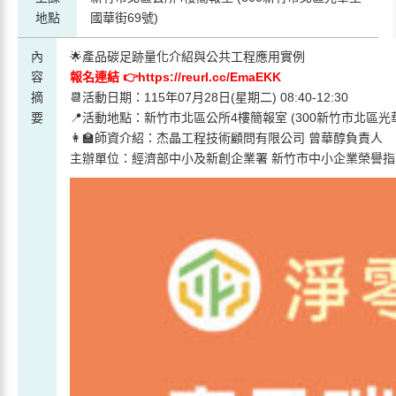
地點
國華街69號)
內
🌟產品碳足跡量化介紹與公共工程應用實例
容
報名連結 👉
https://reurl.cc/EmaEKK
摘
📆活動日期：115年07月28日(星期二) 08:40-12:30
要
📍活動地點：新竹市北區公所4樓簡報室 (300新竹市北區光
👩‍🏫師資介紹：杰晶工程技術顧問有限公司 曾華醇負責人
主辦單位：經濟部中小及新創企業署 新竹市中小企業榮譽