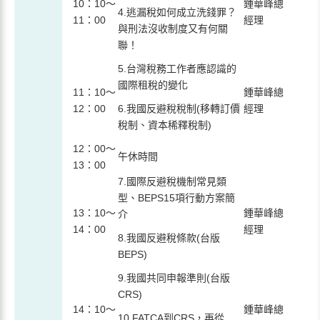
10：10～
鍾華峰總
4.逃漏稅如何成立洗錢罪？
11：00
經理
與刑法沒收制度又有何關
聯！
5.台灣稅務工作者應認識的
國際租稅的變化
11：10～
鍾華峰總
12：00
6.我國反避稅稅制(移轉訂價
經理
稅制、資本稀釋稅制)
12：00～
午休時間
13：00
7.國際反避稅機制常見類
型、BEPS15項行動方案簡
13：10～
鍾華峰總
介
14：00
經理
8.我國反避稅條款(台版
BEPS)
9.我國共同申報準則(台版
CRS)
14：10～
鍾華峰總
10.FATCA到CRS，再從