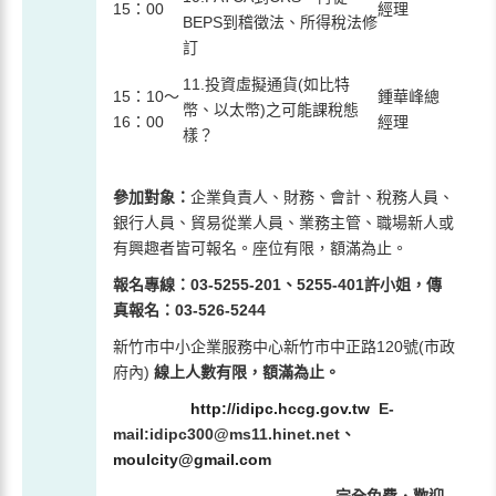
15：00
經理
BEPS到稽徵法、所得稅法修
訂
11.投資虛擬通貨(如比特
15：10～
鍾華峰總
幣、以太幣)之可能課稅態
16：00
經理
樣？
參加對象
：
企業負責人、財務、會計、稅務人員、
銀行人員、貿易從業人員、業務主管、職場新人或
有興趣者皆可報名。座位有限，額滿為止。
報名專線
：
03-5255-201
、
5255-401
許小姐，傳
真報名：
03-526-5244
新竹市中小企業服務中心新竹市中正路120號(市政
府內)
線上人數有限，額滿為止。
http://idipc.hccg.gov.tw
E-
mail:idipc300@ms11.hinet.net
、
moulcity@gmail.com