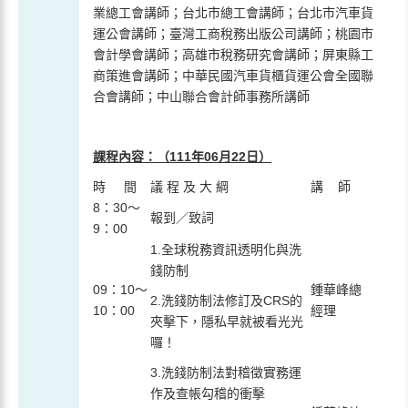
業總工會講師；台北市總工會講師；台北市汽車貨
運公會講師；臺灣工商稅務出版公司講師；桃園市
會計學會講師；高雄市稅務研究會講師；屏東縣工
商策進會講師；中華民國汽車貨櫃貨運公會全國聯
合會講師；中山聯合會計師事務所講師
課程內容：
（
111
年06月22日
）
時 間
議 程 及 大 綱
講 師
8：30～
報到／致詞
9：00
1.全球稅務資訊透明化與洗
錢防制
09：10～
鍾華峰總
2.洗錢防制法修訂及CRS的
10：00
經理
夾擊下，隱私早就被看光光
囉！
3.洗錢防制法對稽徵實務運
作及查帳勾稽的衝擊