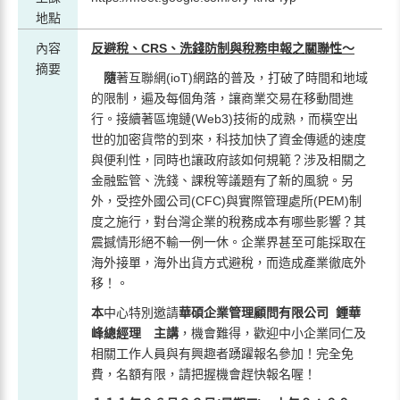
地點
內容
反避
稅
、CRS、洗
錢
防制
與稅務
申
報
之
關聯
性～
摘要
隨
著互聯網(ioT)網路的普及，打破了時間和地域
的限制，遍及每個角落，讓商業交易在移動間進
行。接續著區塊鏈(Web3)技術的成熟，而橫空出
世的加密貨幣的到來，科技加快了資金傳遞的速度
與便利性，同時也讓政府該如何規範？涉及相關之
金融監管、洗錢、課稅等議題有了新的風貌。另
外，受控外國公司(CFC)與實際管理處所(PEM)制
度之施行，對台灣企業的稅務成本有哪些影響？其
震撼情形絕不輸一例一休。企業界甚至可能採取在
海外接單，海外出貨方式避稅，而造成產業徹底外
移！。
本
中心特別邀請
華碩企業管理顧問有限公司 鍾華
峰總經理 主講
，機會難得，歡迎中小企業同仁及
相關工作人員與有興趣者踴躍報名參加！完全免
費，名額有限，請把握機會趕快報名喔！